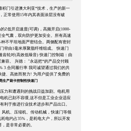
堆积门引进澳大利亚*技术，生产的新一
，正常使用15年内其表面涂层没有破
m的Z低开启速度(可调)，高频开启(1000-
有安全气囊，双向防护更加安全。所有高速
与各种不平坦地面严密结合。两侧配有密封
门帘由1毫米厚聚脂纤维组成。 快速门
代减速齿轮对(高效低噪音) 快速门控制箱：由
兼容。 兴德： "永远把*的产品交付顾
8% 3.合同履行率 我司诚望通过我们的共
捷、高效而努力! 为用户提供了免费的
莞生产刷卡控制性快速门
压力和遭遇到的挑战日益加剧。电机用
能电机已刻不容缓,这不但是工业企业适应
也有利于推进行业技术进步和产品出口。
、风机、压缩机、传动机械，快速门等领
耗电约占35%，是耗电大户，所以开发
要，是非常必要的。