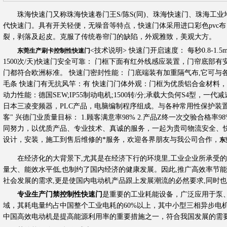
珠海快速门又称珠海快速卷门王S/陈S(同)、珠海快速门、珠海工业
代快速门。具有开关轻便，无噪音等特点，快速门体采用进口彩色pvc布
裂，剥落及起皮。克服了传统卷帘门的缺陷，外观雅致，美观大方。
<技术说明> 快速门开启速度： 每秒0.8-1.5
东莞生产刷卡控制性快速门
1500次/天)快速门安全可靠： 门框下面有红外线感应装置，门帘底部
门都符合欧洲标准。 快速门密封性能： 门底端装有加重隔气布,它可
毛条 快速门有无抗风竿：有 快速门门体外观：门框为优质铝合金材料，
动力性能：德国SEW;IP55制动电机;1500转/分;承载大负何S4型，一
日本三凌变频器，PLC产品，电脑编制程序组成。与各种常用性保护装置
客" 兴德门业质量目标： 1.顾客满意率98% 2.产品Z终一次交验合格率9
同努力，以优质产品、专业技术、真诚的服务，一起为贵司物流安全、快
设计，安装，施工到售后维修的*服务，欢迎各界朋友与我公司合作，
东
在经济化的大背景下,尤其是在经济下行的环境里,工业企业所承受的
量大、能效水平低,也制约了国内经济的健康发展。因此,推广高效率节
社会发展的需求,更是使国内电动机产品跟上发展潮流的必然要求,同时
专业生产门禁控制性快速门
是重要的工业耗能设备，广泛应用于泵
域，其耗电量约占中国整个工业电耗的60%以上，其中小型三相异步电机
中国高效电动机是提高能源利用率的重要措施之一，符合我国发展的需