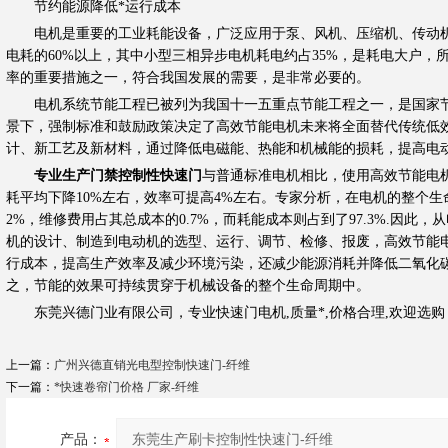
节约能源降低*运行成本
电机是重要的工业耗能设备，广泛应用于泵、风机、压缩机、传动机
电耗的60%以上，其中小型三相异步电机耗电约占35%，是耗电大户，
率的重要措施之一，符合我国发展的需要，是非常必要的。
电机系统节能工程已被列为我国十一五重点节能工程之一，是国家节
景下，强制标准和鼓励政策决定了高效节能电机未来将全面替代传统低
计、新工艺及新材料，通过降低电磁能、热能和机械能的损耗，提高电
专业生产门禁控制性快速门
与普通标准电机相比，使用高效节能电
耗平均下降10%左右，效率可提高4%左右。专家分析，在电机的整个
2%，维修费用占其总成本的0.7%，而耗能成本则占到了97.3%.因此
机的设计、制造到电动机的选型、运行、调节、检修、报废，高效节能
行成本，提高生产效率及减少环境污染，还减少能源消耗并降低二氧化
之，节能的效果可持续贯穿于机械设备的整个生命周期中。
东莞兴德门业有限公司，专业快速门电机,质量*,价格合理,欢迎选购
上一篇：
广州兴德直销光电型控制快速门-纤维
下一篇：
*快速卷帘门价格 厂家-纤维
产品：