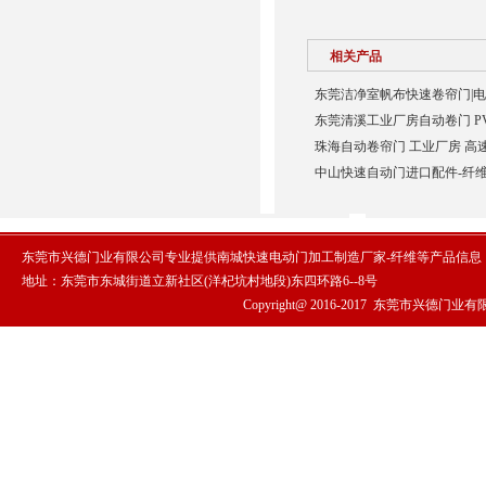
相关产品
东莞洁净室帆布快速卷帘门|电
东莞清溪工业厂房自动卷门 P
珠海自动卷帘门 工业厂房 高
中山快速自动门进口配件-纤
东莞市兴德门业有限公司专业提供南城快速电动门加工制造厂家-纤维等产品信息
地址：东莞市东城街道立新社区(洋杞坑村地段)东四环路6--8号
Copyright@ 2016-2017
东莞市兴德门业有