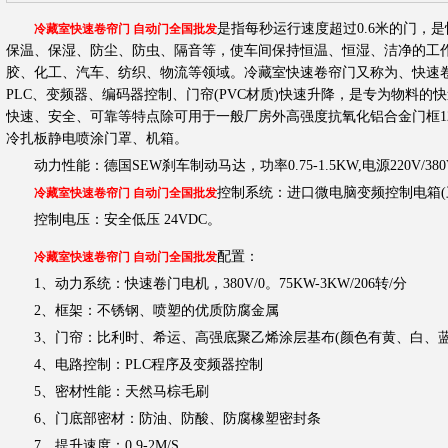
是指每秒运行速度超过0.6米的门，
冷藏室快速卷帘门 自动门全国批发
保温、保湿、防尘、防虫、隔音等，使车间保持恒温、恒湿、洁净的工
胶、化工、汽车、纺织、物流等领域。冷藏室快速卷帘门又称为、快速
PLC、变频器、编码器控制、门帘(PVC材质)快速升降，是专为物料的
快速、安全、可靠等特点除可用于一般厂房外高强度抗氧化铝合金门框120×1
冷扎板静电喷涂门罩、机箱。
动力性能：德国SEW刹车制动马达，功率0.75-1.5KW,电源220V/38
控制系统：进口微电脑变频控制电箱(三
冷藏室快速卷帘门 自动门全国批发
控制电压：安全低压 24VDC。
配置：
冷藏室快速卷帘门 自动门全国批发
1、动力系统：快速卷门电机，380V/0。75KW-3KW/206转/分
2、框架：不锈钢、喷塑的优质防腐金属
3、门帘：比利时、希运、高强底聚乙烯涂层基布(颜色有黄、白、蓝
4、电路控制：PLC程序及变频器控制
5、密材性能：天然马棕毛刷
6、门底部密材：防油、防酸、防腐橡塑密封条
7、提升速度：0.9-2M/S