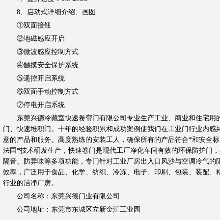
8、启动式详细介绍、画图
①双面接钮
②地磁感应开启
③微波感应控制方式
④触摸安全保护系统
⑤遥控开启系统
⑥双面手动控制方式
⑦停电开启系统
东莞兴德冷藏室快速卷帘门有限公司专业生产工业、商业和住宅用的
门、快速堆积门。十年的经验积累和成功案例使我们在工业门行业内感
意的产品和服务。高度熟练的安装工人，确保所有的产品符合*和安全标
法国*技术研发生产，快速卷门是现代工厂净化车间有效的环保防护门
隔音、防异味等多项功能，专门针对工业厂房出入口风沙与空调冷气的
效率，广泛用于食品、化学、纺织、冷冻、电子、印刷、包装、装配、
行业的洁净厂房。
公司名称：东莞兴德门业有限公司
公司地址：东莞市东城区立新金汇工业园