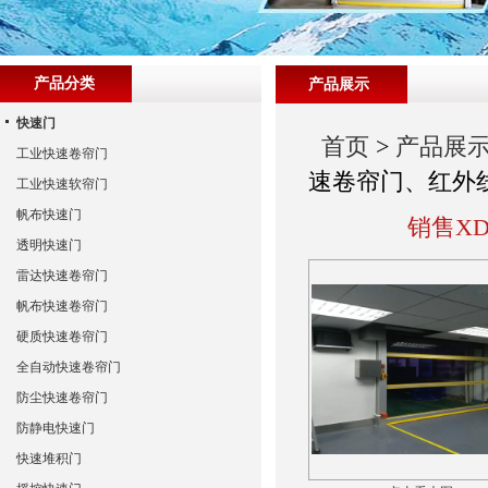
产品分类
产品展示
快速门
首页
>
产品展
工业快速卷帘门
速卷帘门、红外
工业快速软帘门
帆布快速门
销售X
透明快速门
雷达快速卷帘门
帆布快速卷帘门
硬质快速卷帘门
全自动快速卷帘门
防尘快速卷帘门
防静电快速门
快速堆积门