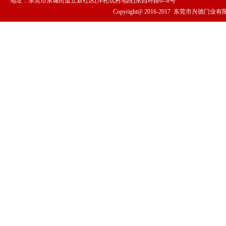
地址：东莞市东城街道立新社区(洋杞坑村地段)东四环路6--8号
Copyright@ 2016-2017
东莞市兴德门业有