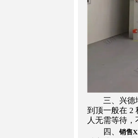
三、兴德地磁快
到顶一般在 2
人无需等待，
四、
销售X