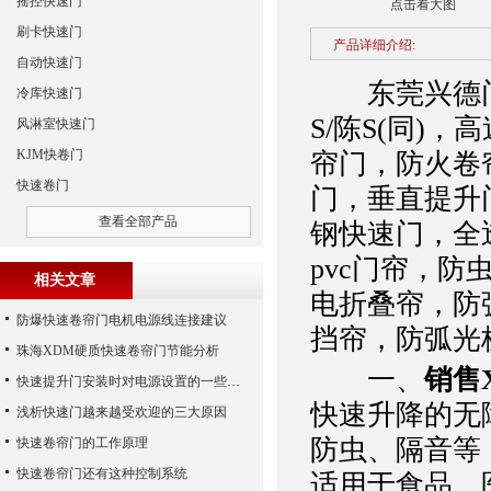
摇控快速门
点击看大图
刷卡快速门
产品详细介绍:
自动快速门
东莞兴德门
冷库快速门
S/陈S(同)
风淋室快速门
KJM快卷门
帘门，防火卷
快速卷门
门，垂直提升
查看全部产品
钢快速门，全透
pvc门帘，防
相关文章
电折叠帘，防
防爆快速卷帘门电机电源线连接建议
挡帘，防弧光
珠海XDM硬质快速卷帘门节能分析
一、
销售
快速提升门安装时对电源设置的一些要求-兴德门业
快速升降的无
浅析快速门越来越受欢迎的三大原因
防虫、隔音等
快速卷帘门的工作原理
快速卷帘门还有这种控制系统
适用于食品、