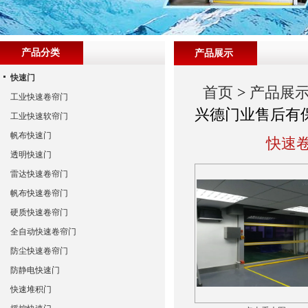
产品分类
产品展示
快速门
首页
>
产品展
工业快速卷帘门
兴德门业售后有
工业快速软帘门
帆布快速门
快速卷
透明快速门
雷达快速卷帘门
帆布快速卷帘门
硬质快速卷帘门
全自动快速卷帘门
防尘快速卷帘门
防静电快速门
快速堆积门