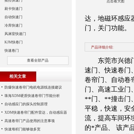
摇控快速门
点击看大图
刷卡快速门
达，地磁环感应
自动快速门
冷库快速门
门，关门功能。
风淋室快速门
KJM快卷门
产品详细介绍:
快速卷门
东莞市兴德门业
查看全部产品
速门、快速卷门
相关文章
卷帘门、自动卷
防爆快速卷帘门电机电源线连接建议
门、高速工业门
珠海XDM硬质快速卷帘门节能分析
**门、**撞击
自动感应门的探头控制原理
平稳，快速，安
XDM快速卷帘门配件雷达，自动感应器
流，提高车间环
高速卷帘门产品使用的注意事项
的*产品、 该
快速堆积门能够做多宽