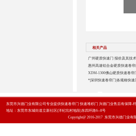
相关产品
广州硬质快速门 报价及其技术
惠州高速铝合金硬质快速卷帘门
XDM-1300佛山硬质快速卷帘
*|深圳快速卷帘门|各规格快速
东莞市兴德门业有限公司专业提供快速卷帘门 快速堆积门 兴德门业售后有保障-
地址：东莞市东城街道立新社区(洋杞坑村地段)东四环路6--8号
Copyright@ 2016-2017
东莞市兴德门业有