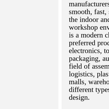
manufacturers
smooth, fast, 
the indoor an
workshop envi
is a modern c
preferred pro
electronics, t
packaging, au
field of asse
logistics, pla
malls, warehou
different typ
design.