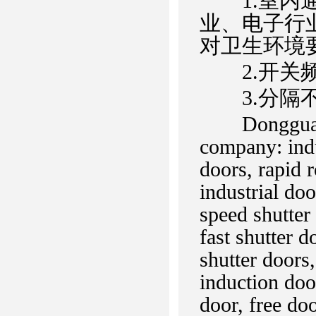
1.室内通
业、电子行
对卫生环境
2.开关频
3.分隔不
Dongguan Ci
company: indu
doors, rapid r
industrial do
speed shutter
fast shutter 
shutter doors,
induction door
door, free doo