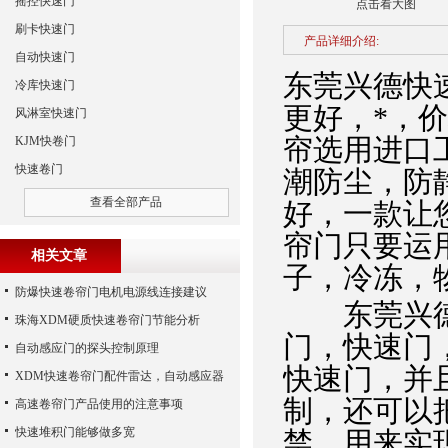
摇控快速门
点击看大图
刷卡快速门
产品详细介绍:
自动快速门
东莞兴德快
冷库快速门
更好，*，
风淋室快速门
帘选用进口
KJM快卷门
快速卷门
潮防尘，防
查看全部产品
好，一款让
帘门只要运
相关文章
子，冷冻，
防爆快速卷帘门电机电源线连接建议
东莞兴德
珠海XDM硬质快速卷帘门节能分析
门，快速门，
自动感应门的探头控制原理
快速门，并
XDM快速卷帘门配件雷达，自动感应器
制，还可以
高速卷帘门产品使用的注意事项
快速堆积门能够做多宽
禁，用来实