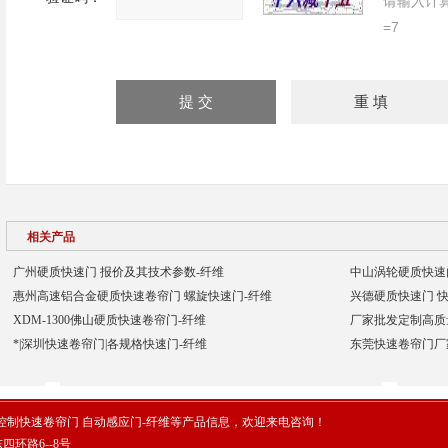
请输入计
=7
相关产品
广州硬质快速门 报价及其技术参数-纤维
中山涡轮硬质快速门
惠州高速铝合金硬质快速卷帘门 螺旋快速门-纤维
兴德硬质快速门 快
XDM-1300佛山硬质快速卷帘门-纤维
厂家批发定制高质
*|深圳快速卷帘门|各规格快速门-纤维
东莞快速卷帘门厂
制快速卷帘门 自动感应门-纤维等产品信息，欢迎来电咨询！
环路6--8号