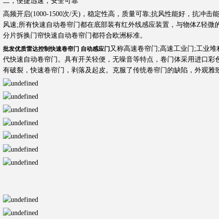
二，便捷迅速，安全可靠
高频开启(1000-1500次/天)，稳定性高，质量可靠;抗风性能好，抗冲击能
风速;所有快速自动卷帘门都在底部装有红外线感应装置，与物体Z轻微
分片拆换门帘快速自动卷帘门都符合欧洲标准。
又称高速卷帘门;高速工业门;工业堆
批发优质雷达控制快速卷帘门 自动感应门
代快速自动卷帘门。具有开关轻便，无噪音等特点，卷门体采用进口彩色p
有破裂，快速卷帘门，剥落及起皮。克服了传统卷帘门的缺陷，外观雅致