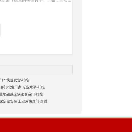
算结果（填写阿拉伯数字），如：三加四
 * 快速发货-纤维
卷门批发厂家 专业水平-纤维
量地磁感应快速卷帘门-纤维
家定做安装 工业用快速门-纤维