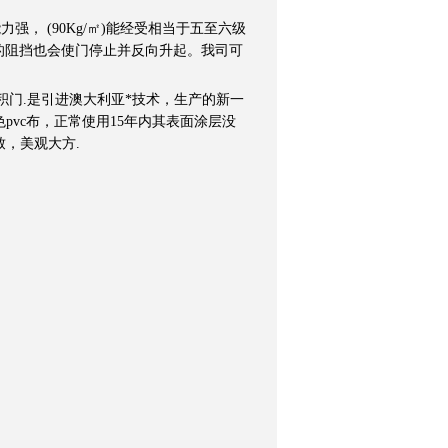
力强， (90Kg/㎡)能经受相当于五至六级
的阻挡也会使门停止并反向升起。我司可
积门.是引进澳大利亚*技术，生产的新一
vc布，正常使用15年内其表面涂层没
，美观大方.