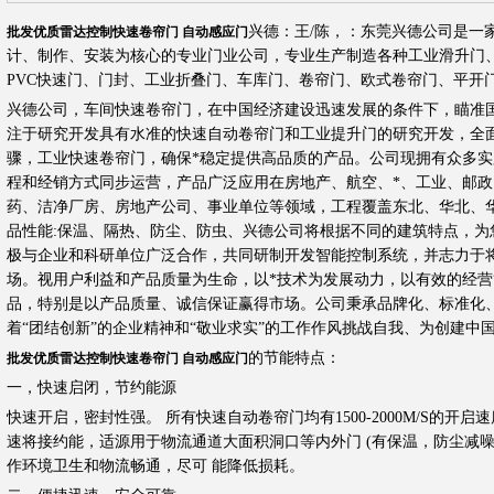
兴德：王/陈，：东莞兴德公司是一
批发优质雷达控制快速卷帘门 自动感应门
计、制作、安装为核心的专业门业公司，专业生产制造各种工业滑升门
PVC快速门、门封、工业折叠门、车库门、卷帘门、欧式卷帘门、平开
兴德公司，车间快速卷帘门，在中国经济建设迅速发展的条件下，瞄准
注于研究开发具有水准的快速自动卷帘门和工业提升门的研究开发，全
骤，工业快速卷帘门，确保*稳定提供高品质的产品。公司现拥有众多
程和经销方式同步运营，产品广泛应用在房地产、航空、*、工业、邮
药、洁净厂房、房地产公司、事业单位等领域，工程覆盖东北、华北
品性能:保温、隔热、防尘、防虫、兴德公司将根据不同的建筑特点，
极与企业和科研单位广泛合作，共同研制开发智能控制系统，并志力于
场。视用户利益和产品质量为生命，以*技术为发展动力，以有效的经
品，特别是以产品质量、诚信保证赢得市场。公司秉承品牌化、标准化
着“团结创新”的企业精神和“敬业求实”的工作作风挑战自我、为创建中
的节能特点：
批发优质雷达控制快速卷帘门 自动感应门
一，快速启闭，节约能源
快速开启，密封性强。 所有快速自动卷帘门均有1500-2000M/S的开
速将接约能，适源用于物流通道大面积洞口等内外门 (有保温，防尘减噪
作环境卫生和物流畅通，尽可 能降低损耗。