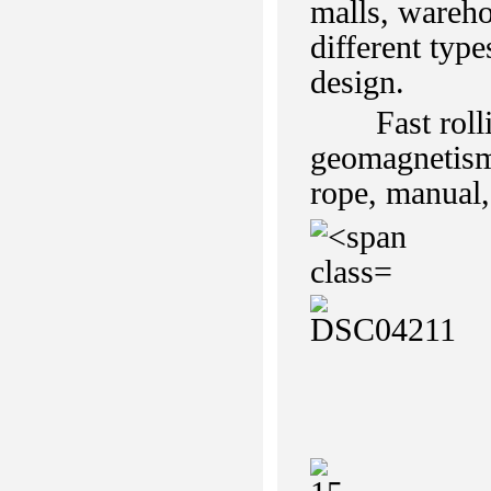
malls, warehou
different typ
design.
Fast rolling
geomagnetism,
rope, manual,