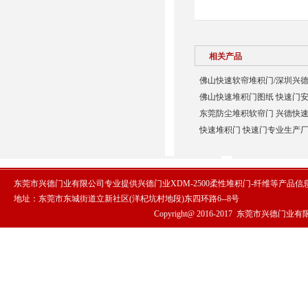
相关产品
佛山快速软帘堆积门/深圳兴德
佛山快速堆积门图纸 快速门安
东莞防尘堆积软帘门 兴德快速
快速堆积门 快速门专业生产厂
东莞市兴德门业有限公司专业提供兴德门业XDM-2500柔性堆积门-纤维等产品
地址：东莞市东城街道立新社区(洋杞坑村地段)东四环路6--8号
Copyright@ 2016-2017
东莞市兴德门业有