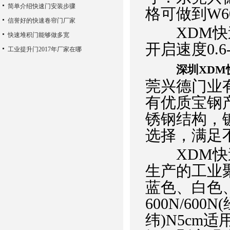
简单介绍快速门安装步骤
格可做到W600
信誉好的快速卷帘门厂家
XDM快速
快速堆积门能够做多宽
开启速度0.6-1
工业提升门2017年厂家在哪
深圳XDM
莞兴德门业
有优质宝钢
锈钢结构，
选择，满足
XDM快速
生产的工业
蓝色、白色
600N/600N
纬)N5cm适