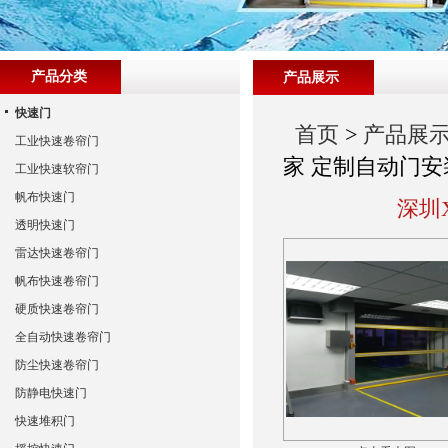
产品分类
产品展示
快速门
首页
>
产品展
工业快速卷帘门
家 定制自动门安
工业快速软帘门
帆布快速门
深圳
透明快速门
雷达快速卷帘门
帆布快速卷帘门
硬质快速卷帘门
全自动快速卷帘门
防尘快速卷帘门
防静电快速门
快速堆积门