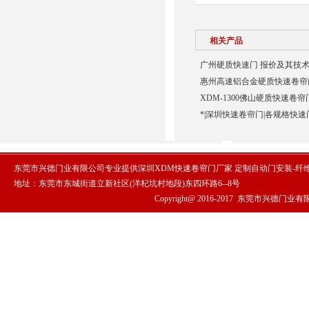
相关产品
广州硬质快速门 报价及其技术
惠州高速铝合金硬质快速卷帘门
XDM-1300佛山硬质快速卷帘
*|深圳快速卷帘门|各规格快速
东莞市兴德门业有限公司专业提供深圳XDM快速卷帘门厂家 定制自动门安装-纤
地址：东莞市东城街道立新社区(洋杞坑村地段)东四环路6--8号
Copyright@ 2016-2017
东莞市兴德门业有