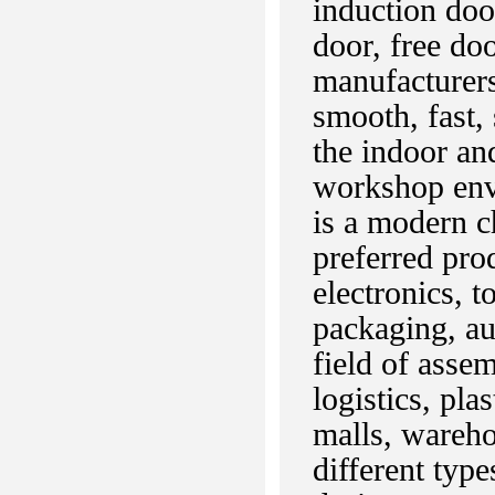
induction door
door, free doo
manufacturers
smooth, fast, 
the indoor an
workshop envi
is a modern c
preferred pro
electronics, t
packaging, au
field of asse
logistics, pla
malls, warehou
different typ