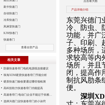
摇控快速门
点击看大图
刷卡快速门
产品详细介绍:
自动快速门
东莞兴德门
冷库快速门
冷、防虫、
风淋室快速门
功能，并广
KJM快卷门
快速卷门
子、印刷、
查看全部产品
多种场所，
求较高等内
相关文章
场所，并且
防爆快速卷帘门电机电源线连接建议
闭，提高作
珠海XDM硬质快速卷帘门节能分析
制抗风肋条
硬质快速门验收要通过哪些项检测
便。
高科技助力快速卷帘门功能提高
深圳X
高速卷帘门 电动门企业不能过于依赖广告宣传
选择兴德门业快速卷帘门的小诀窍
寸：东莞兴