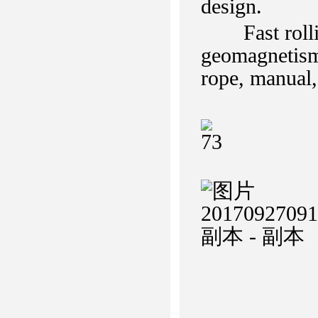
design.
Fast rolling
geomagnetism,
rope, manual,