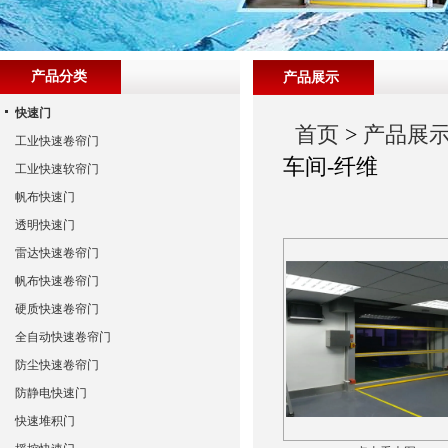
产品分类
产品展示
快速门
首页
>
产品展
工业快速卷帘门
车间-纤维
工业快速软帘门
帆布快速门
透明快速门
雷达快速卷帘门
帆布快速卷帘门
硬质快速卷帘门
全自动快速卷帘门
防尘快速卷帘门
防静电快速门
快速堆积门