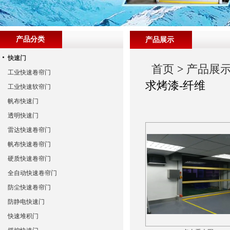
产品分类
产品展示
快速门
首页
>
产品展
工业快速卷帘门
求烤漆-纤维
工业快速软帘门
帆布快速门
透明快速门
雷达快速卷帘门
帆布快速卷帘门
硬质快速卷帘门
全自动快速卷帘门
防尘快速卷帘门
防静电快速门
快速堆积门