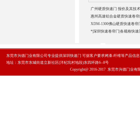
广州硬质快速门 报价及其技术
惠州高速铝合金硬质快速卷帘门
XDM-1300佛山硬质快速卷帘
*|深圳快速卷帘门|各规格快速
东莞市兴德门业有限公司专业提供深圳快速门 可据客户要求烤漆-纤维等产品信
地址：东莞市东城街道立新社区(洋杞坑村地段)东四环路6--8号
Copyright@ 2016-2017
东莞市兴德门业有