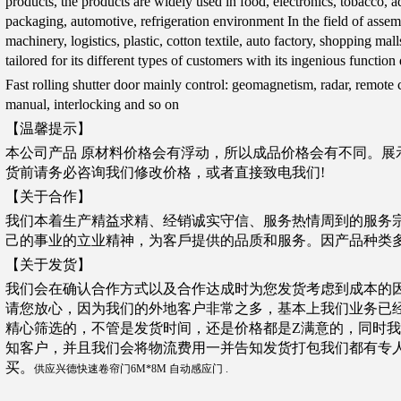
products, the products are widely used in food, electronics, tobacco, ad
packaging, automotive, refrigeration environment In the field of asse
machinery, logistics, plastic, cotton textile, auto factory, shopping mall
tailored for its different types of customers with its ingenious function
Fast rolling shutter door mainly control: geomagnetism, radar, remote c
manual, interlocking and so on
【温馨提示】
本公司产品 原材料价格会有浮动，所以成品价格会有不同。展
货前请务必咨询我们修改价格，或者直接致电我们!
【关于合作】
我们本着生产精益求精、经销诚实守信、服务热情周到的服务
己的事业的立业精神，为客戶提供的品质和服务。因产品种类多 
【关于发货】
我们会在确认合作方式以及合作达成时为您发货考虑到成本的
请您放心，因为我们的外地客户非常之多，基本上我们业务已
精心筛选的，不管是发货时间，还是价格都是Z满意的，同时我
知客户，并且我们会将物流费用一并告知发货打包我们都有专
买。
供应兴德快速卷帘门6M*8M 自动感应门 .