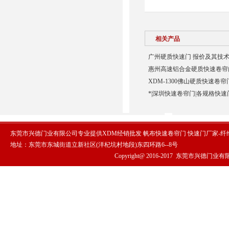
相关产品
广州硬质快速门 报价及其技术
惠州高速铝合金硬质快速卷帘门
XDM-1300佛山硬质快速卷帘
*|深圳快速卷帘门|各规格快速
东莞市兴德门业有限公司专业提供XDM经销批发 帆布快速卷帘门 快速门厂家-
地址：东莞市东城街道立新社区(洋杞坑村地段)东四环路6--8号
Copyright@ 2016-2017
东莞市兴德门业有