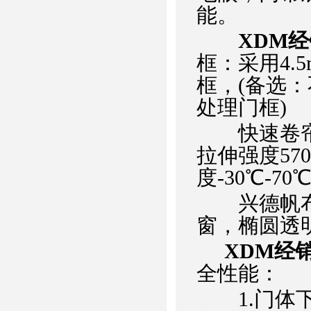
能。
XDM
框：采用4.
框，(备选
处理门框)
快速卷帘门
拉伸强度5700
度-30℃-7
兴德帆布
窗，椭圆透
XDM经
全性能：
1.门体下