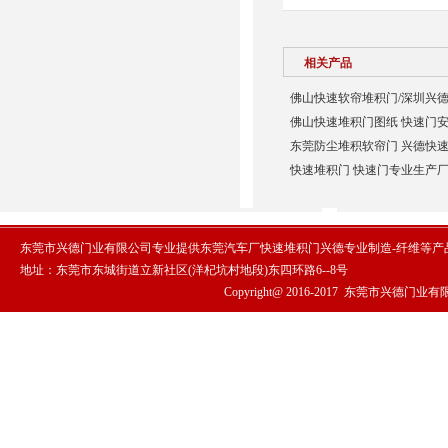
相关产品
佛山快速软帘堆积门/深圳兴德
佛山快速堆积门图纸 快速门安
东莞防尘堆积软帘门 兴德快速
快速堆积门 快速门专业生产厂
东莞市兴德门业有限公司专业提供东莞汽车厂快速堆积门兴德专业制造-纤维等产
地址：东莞市东城街道立新社区(洋杞坑村地段)东四环路6--8号
Copyright@ 2016-2017
东莞市兴德门业有