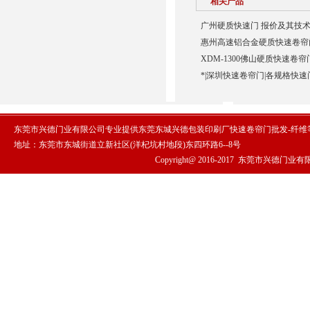
相关产品
广州硬质快速门 报价及其技术
惠州高速铝合金硬质快速卷帘门
XDM-1300佛山硬质快速卷帘
*|深圳快速卷帘门|各规格快速
东莞市兴德门业有限公司专业提供东莞东城兴德包装印刷厂快速卷帘门批发-纤维
地址：东莞市东城街道立新社区(洋杞坑村地段)东四环路6--8号
Copyright@ 2016-2017
东莞市兴德门业有