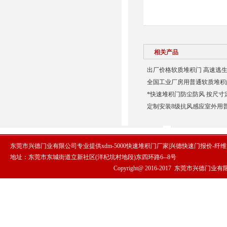
相关产品
出厂价格软质堆积门 高速逃生
全国工业厂房用普通软质堆积门
*快速堆积门防尘防风 按尺寸
定制安装8级抗风感应室外用
东莞市兴德门业有限公司专业提供xdm-5000快速堆积门厂家|兴德快速门报价-
地址：东莞市东城街道立新社区(洋杞坑村地段)东四环路6--8号
Copyright@ 2016-2017
东莞市兴德门业有