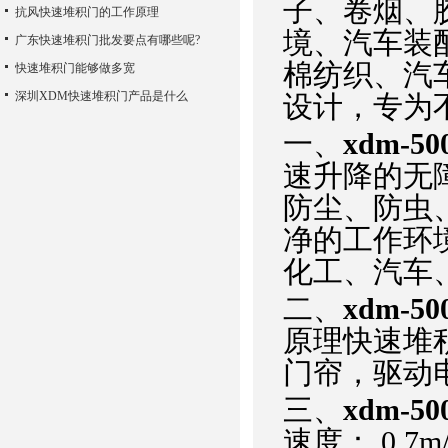
子、卷烟、
抗风快速堆积门的工作原理
境、汽车装
广东快速堆积门批发要点有哪些呢?
棉纺织、汽
快速堆积门能够做多宽
深圳XDM快速堆积门产品是什么
设计，专为
一、
xdm-
速升降的无
防尘、防虫
净的工作环
化工、汽车
二、
xdm-
原理快速堆
门帘，驱动
三、
xdm-
速度： 0.7m