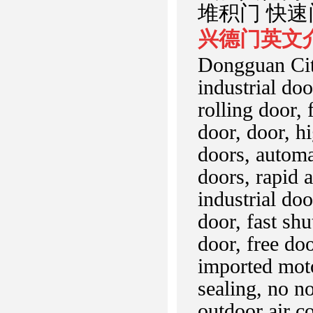
堆积门 快速
兴德门英文
Dongguan Cit
industrial doo
rolling door, 
door, door, h
doors, automa
doors, rapid 
industrial do
door, fast shu
door, free do
imported moto
sealing, no no
outdoor air c