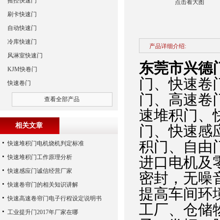
摇控快速门
点击看大图
刷卡快速门
自动快速门
冷库快速门
产品详细介绍:
风淋室快速门
东莞市兴德
KJM快卷门
门、快速卷
快速卷门
门、高速卷
查看全部产品
速堆积门、
相关文章
门、快速感
积门、自由
快速堆积门电机烧机判定标准
快速堆积门工作原理分析
进口电机及
快速感应门诚信经营厂家
密封，无噪
快速卷帘门的相关知识讲解
提高车间环
快速高速卷帘门电子行程设定说明书
工厂、仓储
工业提升门2017年厂家在哪