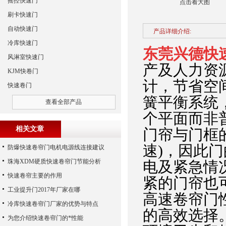
摇控快速门
点击看大图
刷卡快速门
自动快速门
产品详细介绍:
冷库快速门
东莞兴德快
风淋室快速门
产及人力资
KJM快卷门
计，节省空
快速卷门
簧平衡系统
查看全部产品
个平面而非普
相关文章
门帘与门框
速)，因此
防爆快速卷帘门电机电源线连接建议
珠海XDM硬质快速卷帘门节能分析
电及紧急情
快速卷帘主要的作用
紧的门帘也
工业提升门2017年厂家在哪
高速卷帘门
冷库快速卷帘门厂家的优势与特点
的高效选择
为您介绍快速卷帘门的*性能