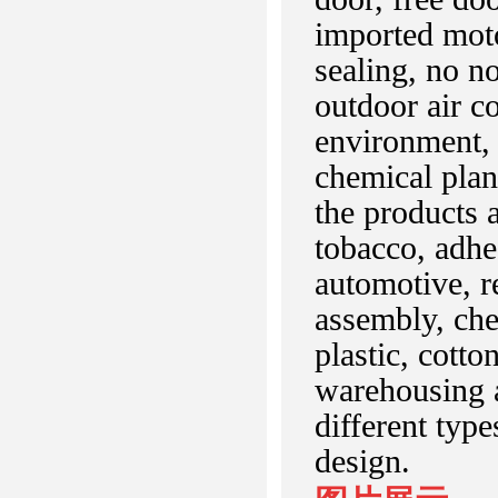
imported moto
sealing, no no
outdoor air c
environment, 
chemical plan
the products a
tobacco, adhes
automotive, r
assembly, che
plastic, cotto
warehousing an
different typ
design.