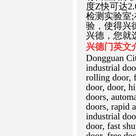
度Z快可达2
检测实验室
验，使得兴
兴德，您就
兴德门英文
Dongguan Cit
industrial doo
rolling door, 
door, door, h
doors, automa
doors, rapid 
industrial do
door, fast shu
door, free do