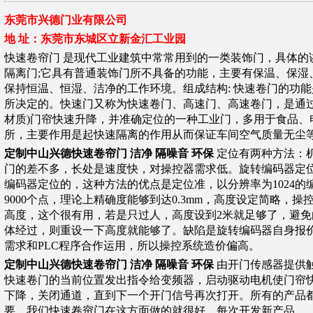
东莞市兴德门业有限公司
地 址：东莞市东城区立新金汇工业园
快速卷帘门 是现代工业建筑中常常用到的一类装饰门，具体的
隔离门;它具有普通装饰门所不具备的功能，主要有保温、保湿
保持恒温、恒湿、洁净的工作环境。组成结构: 快速卷门的功
所决定的。快速门又称为快速卷门、高速门、高速卷门，是通过P
材质)门帘快速升降，并准确定位的一种工业门，多用于食品、
所，主要作用是起快速隔离的作用从而保证车间空气质量无尘
定制中山兴德快速卷帘门 洁净 隔噪音 环保
定位有两种方法：
门的差不多，长处是速度快，对操控器需求低。旋转编码器定
编码器定位的，这种方法的优点是定位准，以分辨率为1024的
9000个点，理论上精确度能够到达0.3mm，高度设定简略，
高度，这个很有用，若是只过人，高度设到2米就足够了，避
体经过，则重设一下高度就能够了。缺陷是旋转编码器自身报
需求和PLC程序合作运用，所以操控系统造价偏高。
定制中山兴德快速卷帘门 洁净 隔噪音 环保
由开门传感器提供
快速卷门的当前位置发出指令给变频器，启动驱动电机使门帘
下降，关闭通道，直到下一个开门信号再次打开。所有的产品
要。我们快速卷帘门在这方面做的就很好，每次开发新产品.