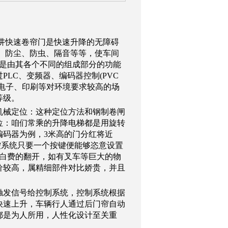
讲快速卷帘门是快速升降的无障碍
、防尘、防虫、隔音等等，使车间
能是由其各个不同的组成部分的功能
LC、变频器、编码器控制(PVC
电子、印刷等对环境要求较高的场
等级。
机械定位：这种定位方法和钢制卷闸
位：咱们常乘的升降电梯都是用旋转
编码器为例，3米高的门分红将近
操控系统只要一个按键便能够恣意设置
免白费的翻开，如有叉车等巨大的物
价较高，属精细部件对比娇贵，并且
触发信号给控制系统，控制系统根据
快速上升，车辆行人通过后门帘自动
都是为人所用，人性化设计至关重