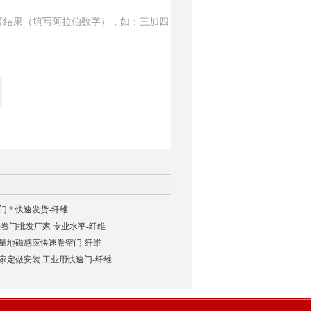
算结果（填写阿拉伯数字），如：三加四
 * 快速发货-纤维
卷门批发厂家 专业水平-纤维
量地磁感应快速卷帘门-纤维
家定做安装 工业用快速门-纤维