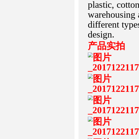
plastic, cotto
warehousing an
different typ
design.
产品实拍