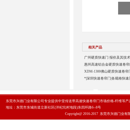
相关产品
广州硬质快速门 报价及其技术
惠州高速铝合金硬质快速卷帘门
XDM-1300佛山硬质快速卷帘
*|深圳快速卷帘门|各规格快速
东莞市兴德门业有限公司专业提供中堂传送带高速快速卷帘门市场价格-纤维等产
地址：东莞市东城街道立新社区(洋杞坑村地段)东四环路6--8号
Copyright@ 2016-2017
东莞市兴德门业有