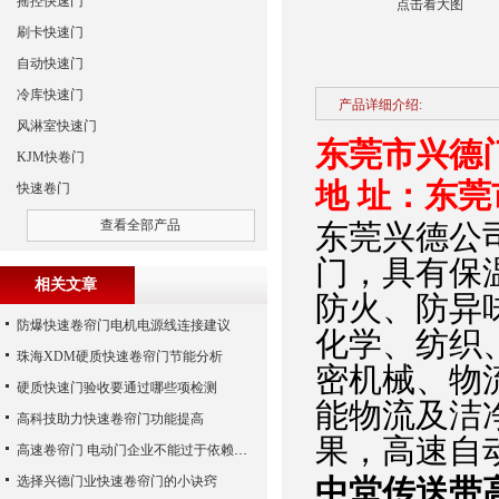
摇控快速门
点击看大图
刷卡快速门
自动快速门
冷库快速门
产品详细介绍:
风淋室快速门
东莞市兴德
KJM快卷门
地 址：东
快速卷门
查看全部产品
东莞兴德公
门，具有保
相关文章
防火、防异
防爆快速卷帘门电机电源线连接建议
化学、纺织
珠海XDM硬质快速卷帘门节能分析
密机械、物
硬质快速门验收要通过哪些项检测
能物流及洁
高科技助力快速卷帘门功能提高
果，高速自
高速卷帘门 电动门企业不能过于依赖广告宣传
选择兴德门业快速卷帘门的小诀窍
中堂传送带