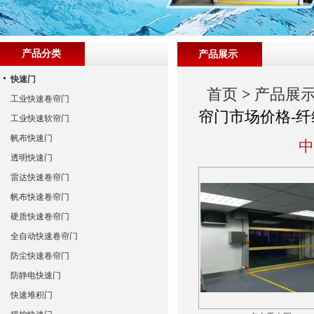
产品分类
产品展示
快速门
首页
>
产品展
工业快速卷帘门
帘门市场价格-纤
工业快速软帘门
帆布快速门
中
透明快速门
雷达快速卷帘门
帆布快速卷帘门
硬质快速卷帘门
全自动快速卷帘门
防尘快速卷帘门
防静电快速门
快速堆积门