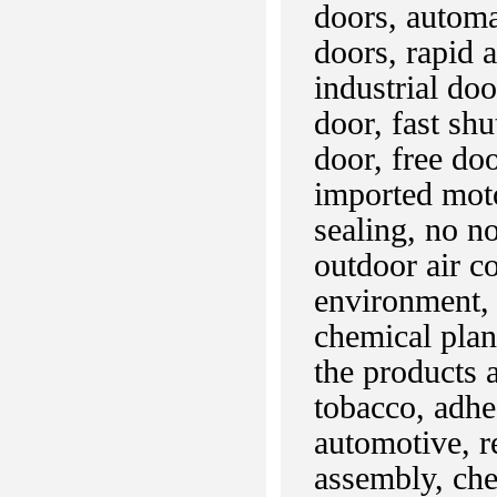
doors, automa
doors, rapid 
industrial do
door, fast shu
door, free do
imported moto
sealing, no no
outdoor air c
environment, 
chemical plan
the products a
tobacco, adhes
automotive, r
assembly, che