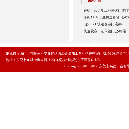
相关产品
兴德厂家定制工业快速门 防尘
厚街XDM工业快速卷帘门风淋
汕头PVC快速卷帘门-塑料
快速软帘门选兴德门业-纤维
东莞市兴德门业有限公司专业提供珠海金属加工自动快速软帘门XDM-纤维等产
地址：东莞市东城街道立新社区(洋杞坑村地段)东四环路6--8号
Copyright@ 2016-2017
东莞市兴德门业有