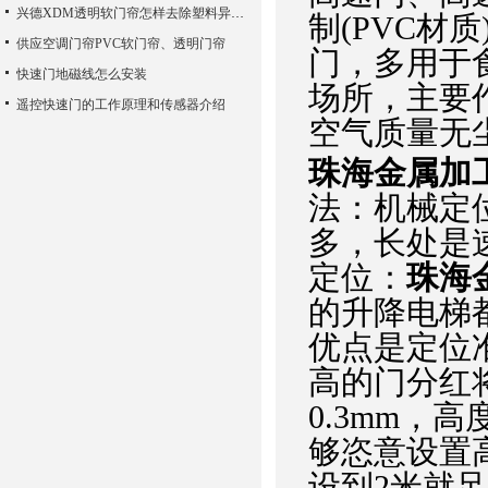
兴德XDM透明软门帘怎样去除塑料异味？
制(PVC材
供应空调门帘PVC软门帘、透明门帘
门，多用于
快速门地磁线怎么安装
场所，主要
遥控快速门的工作原理和传感器介绍
空气质量无
珠海金属加
法：机械定
多，长处是
定位：
珠海
的升降电梯
优点是定位准
高的门分红将
0.3mm，
够恣意设置
设到2米就