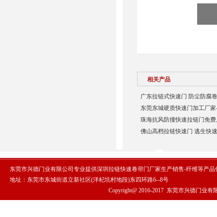
相关产品
广东拉链式快速门 防尘防腐卷
东莞东城硬质快速门加工厂家
珠海抗风防撞快速拉链门免费
佛山高档拉链快速门 逃生快速
东莞市兴德门业有限公司专业提供深圳拉链快速卷帘门厂家生产销售-纤维等产品
地址：东莞市东城街道立新社区(洋杞坑村地段)东四环路6--8号
Copyright@ 2016-2017
东莞市兴德门业有