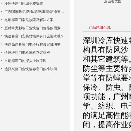
点击看大图
冷库快速门同城免费安装
广东哪家防尘/防虫/感应/车间/洁净透明快速门优质生产加工厂家质量好？东莞市兴德门业为您推荐
电动感应门常见故障及解决方案
产品详细介绍:
五种常见影响工业快速门价格的因素
快速卷帘门安装对墙体有什么要求呢？
深圳冷库快速
快速高速卷帘门电子行程设定说明书
构具有防风沙
快速堆积门电机烧机判定标准
和其它建筑等
自动感应门的探头控制原理
防尘等主要特点
选择兴德门业快速卷帘门的小诀窍
堂等有防蝇要
保冷、防虫、
项功能，
广州
学、纺织、电
的满足高性能
闭，提高作业