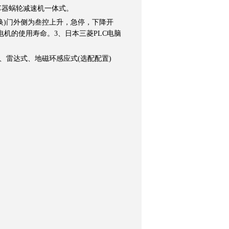
力刹车器蜗轮减速机一体式。
切换)门外侧为叁控上升，急停，下降开
机的使用寿命。3、日本三菱PLC电脑
式、雷达式、地磁环感应式(选配配置)