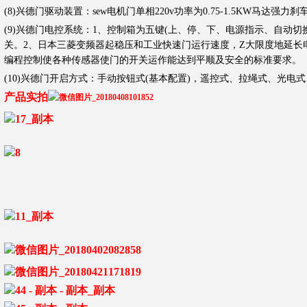
(8)兴德门驱动装置：sew电机门单相220v功率为0.75-1.5KW马达强
(9)兴德门电控系统：1、控制箱为五键(上、停、下、电源指示、自动
关。2、日本三菱变频器起稳压和工业快速门运行速度，Z大限度地延长电
编程控制使各种传感器使门的开关运作能达到平顺及安全的标准要求。
(10)兴德门开启方式：手动按钮式(基本配置)，遥控式、拉绳式、光电
产品实拍