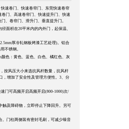
、快速卷门、快速卷帘门、东莞快速卷帘
速卷门、高速卷帘门、快速提升门、快速
业门、卷帘门、滑升门、垂直提升门。
径面积在20平米内的内外门，起保温、
2.5mm厚冷轧钢板烤漆工艺处理)。铝合
选用不锈钢。
5mm颜色：黄色、蓝色、白色、橘红色、灰
杆，按风压大小来选抗风杆数量，抗风杆
窗口，增加了安全性及管理方便性。3、分
快速门可高频开启高频开启(800-1000)次/
程中触及障碍物，立即停止下降回升。另可
结合。门柱两侧装有密封毛刷，可减少噪音