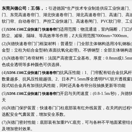
东莞兴德公司：王/陈，：
引进德国*生产技术专业制造供应工业快速门
门、东莞高速卷帘门、湖北快速卷帘门、湖北高速卷帘门、高速门、高
软门帘、自动卷帘门、声控工业快速门、高速卷闸门、PVC软门帘、工
(1)
适用范围：物流通道，室内隔断，门口内
XDM-1500工业快速门 快速卷帘门
防尘、减噪、隔味、等高效率等作用，Z大应用范围7000mm×7000mm。
(2)兴德快速卷帘门门框架材料：普通型：门全部主体钢构选用冷轧钢板(
金型：立柱为铝合金型材(表面抗氧化处理)。不锈钢型：全部主体钢构
(3)兴德卷帘门布帘材料：法国产高密度工业基布。厚度：0.8mm或1.
色或全透明等多种颜色可供选择。
(4)
抗风压性能：1、门帘配有铝合金抗风
XDM-1500工业快速门 快速卷帘门
数量越多、抗风压性能越强。2、日本产1.5mm厚全透明PVC软片透视
段式铝合金具有加强抗风性能，同时还具备布帘分段抽换更新等功能
(5)
开启与关闭速度：(0.8-1.5m/秒)，兴德
XDM-1500工业快速门 快速卷帘门
天
(6)兴德门保护装置：快速卷门门柱底部装有红外线装置，在关闭的过
选配安全气囊装置，增加安全系数。
(7)兴德门密封性能：底部装有加重PVC底兜，可与各种不平地面紧密
及增加密封效果。