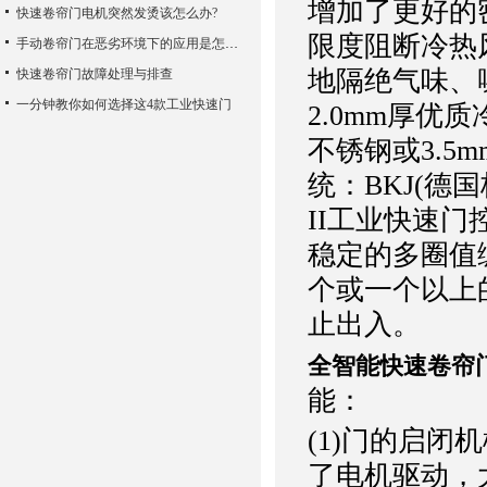
增加了更好的
快速卷帘门电机突然发烫该怎么办?
限度阻断冷热
手动卷帘门在恶劣环境下的应用是怎样的
地隔绝气味、
快速卷帘门故障处理与排查
一分钟教你如何选择这4款工业快速门
2.0mm厚优
不锈钢或3.5
统：BKJ(德
II工业快速门
稳定的多圈值
个或一个以上
止出入。
全智能快速卷帘
能：
(1)门的启
了电机驱动，