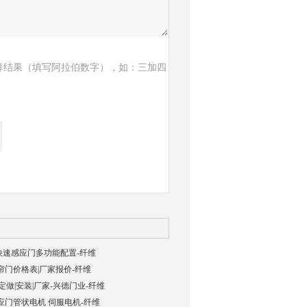
算结果（填写阿拉伯数字），如：三加四
00快速感应门多功能配置-纤维
门价格表|厂家报价-纤维
定做|安装|厂家-兴德门业-纤维
应门管状电机 伺服电机-纤维