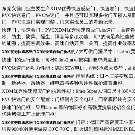
东莞兴德门业主要生产XDM优秀快速感应门，快速卷门，快速门
PVC快速卷门，PVC快速门，并且还可以实现多樘门互锁以
门，PVC快速门实现门禁，用来实现员工的考勤记录。
快速门，快速卷门，PVCXDM优秀快速感应门,高速门，高速
冷、防虫、防风、隔尘、隔音等多项功能。可*的满足高性能物流及洁净
约能源，提高空调效果。高速自动开启、关闭、提高作业效率
的Z大可供门洞尺寸：5.50m(宽)8
XDM优秀快速感应门 XDM快速自动门价格
快速门的运行速度：每秒0.8m-2m(可按实际要求调速度)
PVC快速门的动力性能：德国SEW电机，能够承载大负荷，高
的控制系统：日本三菱变频器
XDM优秀快速感应门 XDM快速自动门价格
制，断路器、熔断器、继电器与各种常用性保护装置兼容。
XDM优秀快速感应门的抗风性能：9m/s-50pa(以洞口尺寸3米×3
PVC快速门的安全配置：门框侧有安全电眼，门帘底部装有安
快速门的门框：采用4.5mm厚的德国标准高强度抗氧化铝合金
优质烤漆工艺上处理门框)
的门帘：德国产高密度工业基布，拉
XDM优秀快速感应门 XDM快速自动门价格
强度900/80N使用温度-30℃-70℃，防火级别德国标准MZDINB