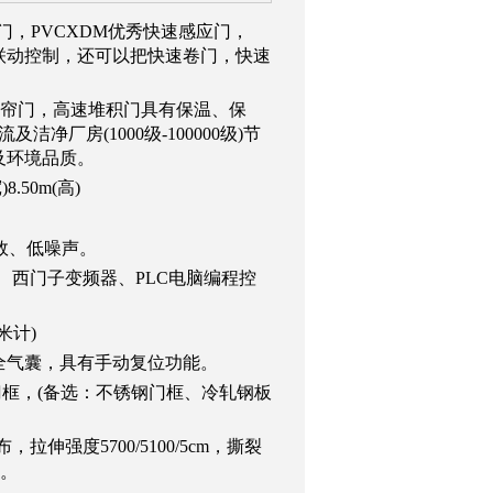
，PVCXDM优秀快速感应门，
及联动控制，还可以把快速卷门，快速
卷帘门，高速堆积门具有保温、保
厂房(1000级-100000级)节
及环境品质。
.50m(高)
效、低噪声。
、西门子变频器、PLC电脑编程控
米计)
全气囊，具有手动复位功能。
门框，(备选：不锈钢门框、冷轧钢板
伸强度5700/5100/5cm，撕裂
L。