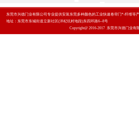
东莞市兴德门业有限公司专业提供安装东莞多种颜色的工业快速卷帘门*-纤维等
地址：东莞市东城街道立新社区(洋杞坑村地段)东四环路6--8号
Copyright@ 2016-2017
东莞市兴德门业有