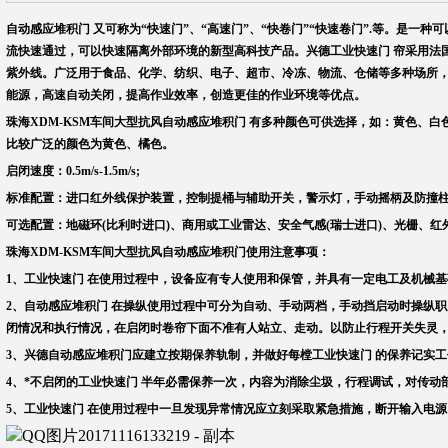
自动感应堆积门 又可称为“快速门”、“高速门”、“快卷门”“快速卷门”.等。是一
流快速通过，可以快速隔离外部环境的新型高科技产品。兴德工业快速门 帘采用法国进口
紫外线。广泛用于食品、化学、纺织、电子、超市、冷冻、物流、仓储等多种场所，
能源，高速自动关闭，提高作业效率，创造更佳的作业环境等优点。
珠海XDM-KSM车间大型抗风自动感应堆积门
有多种颜色可供选择，如：黄色、白
比较广泛的颜色为黄色、橘色。
启闭速度：0.5m/s-1.5m/s;
标准配置：进口红外线保护装置，控制提桶与辅助开关，警示灯，手动摇柄及防撞柱
可选配置：地磁环(比利时进口)、商用或工业雷达、安全气感(瑞士进口)、光栅、
珠海XDM-KSM车间大型抗风自动感应堆积门
使用注意事项：
1、工业快速门 在使用过程中，设备应有专人使用和保管，并具有一定电工及机械
2、自动感应堆积门 在操纵使用过程中可分为自动、手动两档，手动挡启动时操纵
闭情况和执行情况，在启闭时卷帘下面不准有人站立、走动。以防止行程开关失灵
3、兴德自动感应堆积门应建立按期保养轨制，并做好每樘工业快速门 的保养记实
4、*不启闭的工业快速门 半年必需保养一次，内容为消除尘圾，行程调试，对传动
5、工业快速门 在使用过程中一旦发现异常情况应立刻采取紧急措施，断开输入电