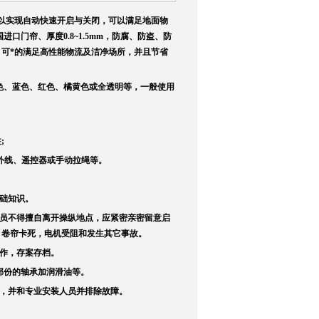
种可以实现自动快速开启与关闭，可以满足地面物
门帘、厚度0.8~1.5mm，防腐、防盗、防
可*的满足高性能物流及洁净场所，并且节省
色、蓝色、红色、橘黄色或全透明等，一般使用
;
红外线、遥控器或手动拉绳等。
基础知识。
职员不得擅自离开操纵地点，应紧密亲密留意启
，卷帘卡死，电机受阻和发生其它事故。
工作，存案存档。
部份的轴承加润滑油等。
源，并和专业安装人员并排除故障。