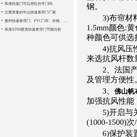
珠海快速门可以用红外开门吗
钢。
注重质量的中山快速卷帘门厂家
3)布帘材料:
惠州快速卷帘门、PVC门帘、价格、维修
1.5mm颜色
珠海XDM硬质快速卷帘门节能分析
种颜色可供选
4)抗风压性
来选抗风杆数
2、法国产1
及管理方便性
3、
佛山帆
加强抗风性能
5)开启与关闭
(1000-1500)次
6)保护装置