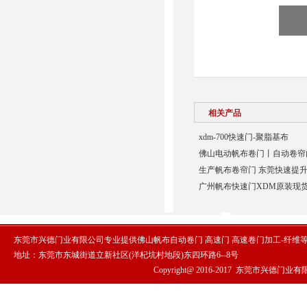
相关产品
xdm-700快速门-聚脂基布
佛山电动帆布卷门丨自动卷帘
生产帆布卷帘门 东莞快速提升
广州帆布快速门XDM原装现货
东莞市兴德门业有限公司专业提供佛山帆布自动卷门 高速门 高速卷门加工-纤维
地址：东莞市东城街道立新社区(洋杞坑村地段)东四环路6--8号
Copyright@ 2016-2017
东莞市兴德门业有