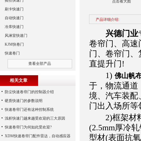
摇控快速门
点击看大图
刷卡快速门
自动快速门
产品详细介绍:
冷库快速门
兴德门业
风淋室快速门
卷帘门、高速
KJM快卷门
门、卷帘门、
快速卷门
直提升门!
查看全部产品
1)
佛山帆布
相关文章
于，物流通道
防尘快速卷帘门的控制器介绍
境、汽车装配
硬质快速门的参数说明
门出入场所等
快速卷帘门还有这种控制系统
2)框架材料
浅析快速门越来越受欢迎的三大原因
(2.5mm厚
快速卷帘门为何如此受欢迎?
型材(表面抗
XDM快速卷帘门配件雷达，自动感应器