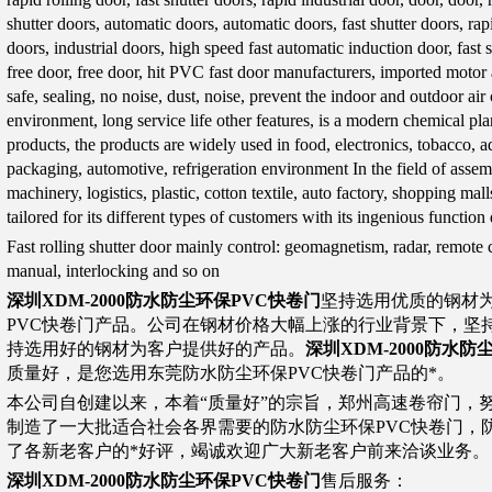
shutter doors, automatic doors, automatic doors, fast shutter doors, ra
doors, industrial doors, high speed fast automatic induction door, fast sh
free door, free door, hit PVC fast door manufacturers, imported motor 
safe, sealing, no noise, dust, noise, prevent the indoor and outdoor a
environment, long service life other features, is a modern chemical pla
products, the products are widely used in food, electronics, tobacco, ad
packaging, automotive, refrigeration environment In the field of asse
machinery, logistics, plastic, cotton textile, auto factory, shopping mall
tailored for its different types of customers with its ingenious function
Fast rolling shutter door mainly control: geomagnetism, radar, remote c
manual, interlocking and so on
深圳XDM-2000防水防尘环保PVC快卷门
坚持选用优质的钢材
PVC快卷门产品。公司在钢材价格大幅上涨的行业背景下，坚
持选用好的钢材为客户提供好的产品。
深圳XDM-2000防水防
质量好，是您选用东莞防水防尘环保PVC快卷门产品的*。
本公司自创建以来，本着“质量好”的宗旨，郑州高速卷帘门，
制造了一大批适合社会各界需要的防水防尘环保PVC快卷门，
了各新老客户的*好评，竭诚欢迎广大新老客户前来洽谈业务。
深圳XDM-2000防水防尘环保PVC快卷门
售后服务：