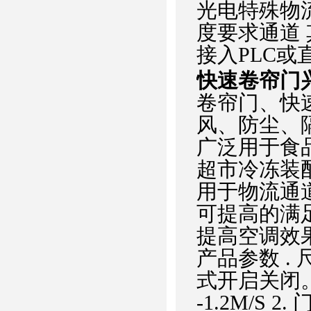
光电特殊物
度要求通道
接入PLC
快速卷帘门
卷帘门、快
风、防尘、
广泛用于食
超市冷冻装
用于物流通
可提高的满
提高空调效
产品参数 . 
式开启关闭。开
-1.2M/S