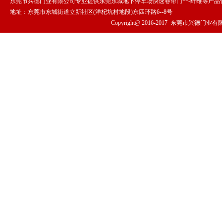
东莞市兴德门业有限公司专业提供东莞东城地下停车场快速卷帘门**-纤维等产
地址：东莞市东城街道立新社区(洋杞坑村地段)东四环路6--8号
Copyright@ 2016-2017
东莞市兴德门业有