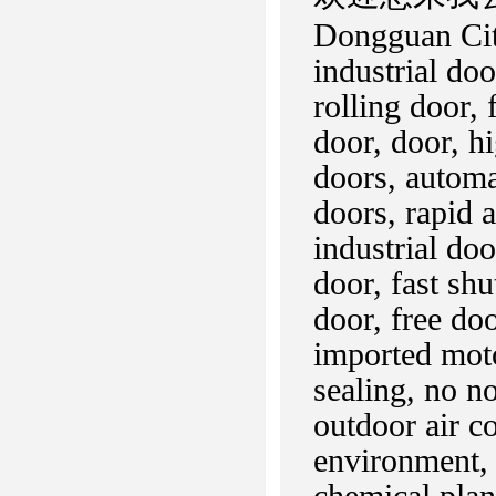
Dongguan Cit
industrial doo
rolling door, 
door, door, h
doors, automa
doors, rapid 
industrial do
door, fast shu
door, free do
imported moto
sealing, no no
outdoor air c
environment, 
chemical plan