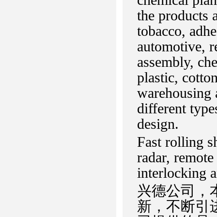
the products a
tobacco, adhes
automotive, r
assembly, che
plastic, cotto
warehousing an
different typ
design.
Fast rolling 
radar, remote 
interlocking 
兴德公司，
新，不断引