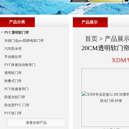
产品分类
产品展示
PVC透明软门帘
首页
>
产品展
兴德门业pvc防静电软门帘
20CM透明软门
汽车防水帘
手动推拉帘
XDM
PVC快速自动卷帘门
透明软门帘
拆叠式门帘
PCV快速卷帘门
防弧光软门帘
防虫型PVC 门帘
PVC软门帘
查看全部产品