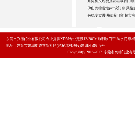
东莞桥头现货批发磁吸软门帘|自
佛山兴德磁性pvc软门帘 风格
兴德专卖透明磁吸门帘 超市商
东莞市兴德门业有限公司专业提供XDM专业定做12-20CM透明软门帘 防水门帘
地址：东莞市东城街道立新社区(洋杞坑村地段)东四环路6--8号
Copyright@ 2016-2017
东莞市兴德门业有