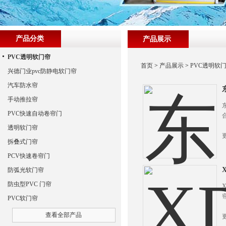
产品分类
产品展示
PVC透明软门帘
首页
>
产品展示
>
PVC透明软
兴德门业pvc防静电软门帘
汽车防水帘
手动推拉帘
PVC快速自动卷帘门
透明软门帘
拆叠式门帘
PCV快速卷帘门
防弧光软门帘
防虫型PVC 门帘
PVC软门帘
查看全部产品