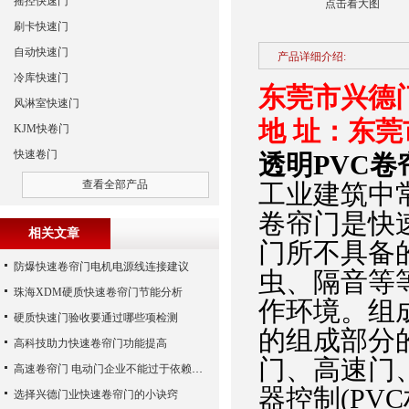
摇控快速门
点击看大图
刷卡快速门
自动快速门
产品详细介绍:
冷库快速门
东莞市兴德
风淋室快速门
地 址：东
KJM快卷门
快速卷门
透明PVC
查看全部产品
工业建筑中
卷帘门是快
相关文章
门所不具备
防爆快速卷帘门电机电源线连接建议
虫、隔音等
珠海XDM硬质快速卷帘门节能分析
作环境。组
硬质快速门验收要通过哪些项检测
的组成部分
高科技助力快速卷帘门功能提高
门、高速门
高速卷帘门 电动门企业不能过于依赖广告宣传
器控制(PV
选择兴德门业快速卷帘门的小诀窍