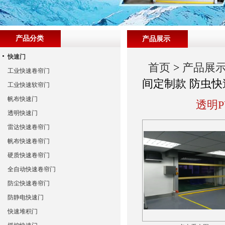
产品分类
产品展示
快速门
首页
>
产品展
工业快速卷帘门
间定制款 防虫快
工业快速软帘门
帆布快速门
透明
透明快速门
雷达快速卷帘门
帆布快速卷帘门
硬质快速卷帘门
全自动快速卷帘门
防尘快速卷帘门
防静电快速门
快速堆积门