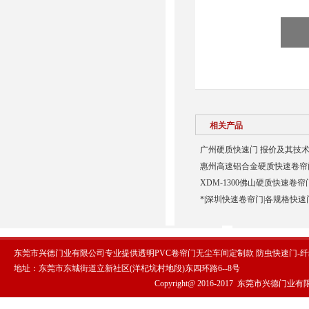
相关产品
广州硬质快速门 报价及其技术
惠州高速铝合金硬质快速卷帘门
XDM-1300佛山硬质快速卷帘
*|深圳快速卷帘门|各规格快速
东莞市兴德门业有限公司专业提供透明PVC卷帘门无尘车间定制款 防虫快速门-
地址：东莞市东城街道立新社区(洋杞坑村地段)东四环路6--8号
Copyright@ 2016-2017
东莞市兴德门业有