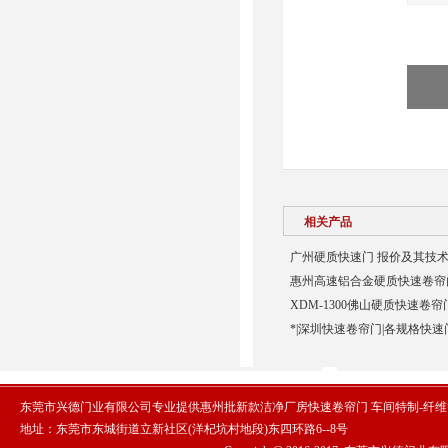
相关产品
广州硬质快速门 报价及其技术
惠州高速铝合金硬质快速卷帘门
XDM-1300佛山硬质快速卷帘
*|深圳快速卷帘门|各规格快速
东莞市兴德门业有限公司专业提供惠州批新款洁净厂房快速卷帘门 车间特制-纤
地址：东莞市东城街道立新社区(洋杞坑村地段)东四环路6--8号