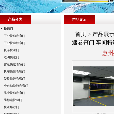
产品分类
产品展示
快速门
首页
>
产品展
工业快速卷帘门
速卷帘门 车间特
工业快速软帘门
帆布快速门
惠州
透明快速门
雷达快速卷帘门
帆布快速卷帘门
硬质快速卷帘门
全自动快速卷帘门
防尘快速卷帘门
防静电快速门
快速堆积门