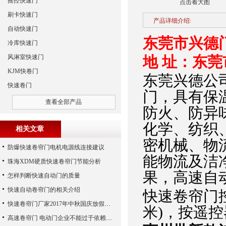
摇控快速门
点击看大图
刷卡快速门
产品详细介绍:
自动快速门
东莞市兴德
冷库快速门
风淋室快速门
地 址：东
KJM快卷门
东莞兴德公
快速卷门
门，具有保
查看全部产品
防火、防异
化学、纺织
相关文章
密机械、物
防爆快速卷帘门电机电源线连接建议
能物流及洁
珠海XDM硬质快速卷帘门节能分析
果，高速自
怎样判断快速自动门的质量
快速自动卷帘门的相关介绍
快速卷帘门
快速卷帘门厂家2017年中秋国庆放假通知
米)，按遥
高速卷帘门 电动门企业不能过于依赖广告宣传