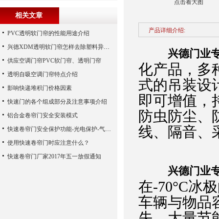
点击看大图
相关文章
产品详细介绍:
PVC透明软门帘的性能用途介绍
兴德XDM透明软门帘怎样去除塑料异味？
兴德门业
供应空调门帘PVC软门帘、透明门帘
化产品，多
透明自吸空调门帘特点介绍
式的吊装设
影响快递堆积门价格因素
即可增值，
快速门的各个组成部分及注意事项介绍
防虫防尘、
铝合金卷帘门安全安装模式
线、隔音、
快速卷帘门安全保护功能-光电保护-气囊保护
使用快速卷帘门时应注意什么？
快速卷帘门厂家2017年五一放假通知
兴德门业
在-70°C
车辆与物品
失，大量节能