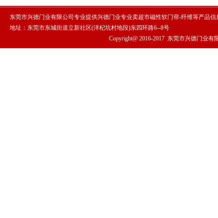
东莞市兴德门业有限公司专业提供兴德门业专业卖超市磁性软门帘-纤维等产品信
地址：东莞市东城街道立新社区(洋杞坑村地段)东四环路6--8号
Copyright@ 2016-2017
东莞市兴德门业有