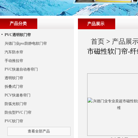
产品分类
产品展示
PVC透明软门帘
首页
>
产品展
兴德门业pvc防静电软门帘
市磁性软门帘-纤
汽车防水帘
手动推拉帘
PVC快速自动卷帘门
透明软门帘
拆叠式门帘
PCV快速卷帘门
防弧光软门帘
防虫型PVC 门帘
PVC软门帘
查看全部产品