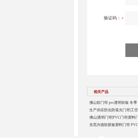
验证码：
相关产品
佛山软门帘 pvc透明软板 冬季
生产供应防虫防弧光门帘|工空
佛山|透明门帘|PVC门帘|塑料
东莞兴德软胶板塑料门帘 PVC