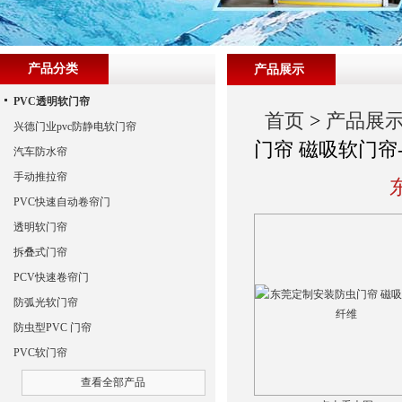
产品分类
产品展示
PVC透明软门帘
首页
>
产品展
兴德门业pvc防静电软门帘
门帘 磁吸软门帘
汽车防水帘
手动推拉帘
PVC快速自动卷帘门
透明软门帘
拆叠式门帘
PCV快速卷帘门
防弧光软门帘
防虫型PVC 门帘
PVC软门帘
查看全部产品