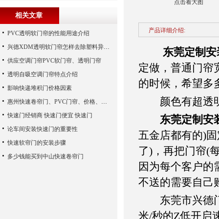
点击看大图
相关文章
产品详细介绍:
PVC透明软门帘的性能用途介绍
兴德XDM透明软门帘怎样去除塑料异味？
东莞定制安
供应空调门帘PVC软门帘、透明门帘
定做，普通门帘宽度
透明自吸空调门帘特点介绍
的时候，希望多
影响快递堆积门价格因素
颜色有超透明
惠州快速卷帘门、PVC门帘、价格、维修
快速门经销商 快速门便宜 快速门
东莞定制安
论车间安装快速门的重要性
五金店都有的)
快速软帘门的安装步骤
了)，再把门帘
多少钱能买到中山快速卷帘门
因为每个客户的
不送的需要自己购
东莞市兴德门业有
米/秒的Z低开