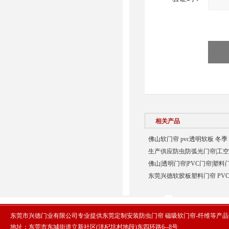
相关产品
佛山软门帘 pvc透明软板 冬季
生产供应防虫防弧光门帘|工空
佛山|透明门帘|PVC门帘|塑料
东莞兴德软胶板塑料门帘 PVC
东莞市兴德门业有限公司专业提供东莞定制安装防虫门帘 磁吸软门帘-纤维等产
地址：东莞市东城街道立新社区(洋杞坑村地段)东四环路6--8号