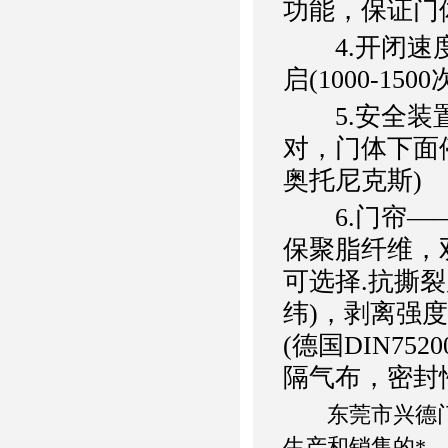
功能，保证门
4.开闭速度—
启(1000-1500
5.安全装置
对，门体下面
奥托尼克斯)
6.门帘——
保聚脂纤维，双
可选择.抗撕裂度：
纬)，剥离强度
(德国DIN7
隔气布，密封
东莞市兴德门业
生产和销售的*