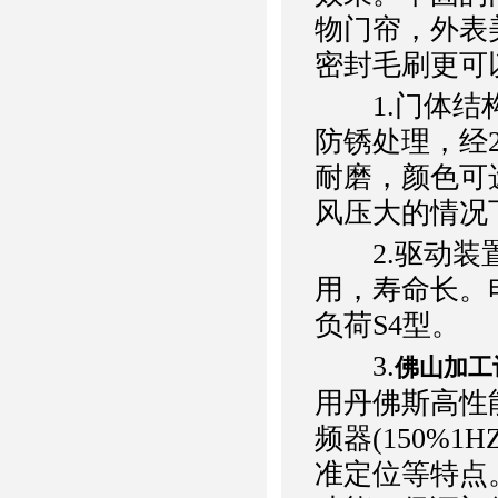
物门帘，外表
密封毛刷更可
1.门体结构
防锈处理，经
耐磨，颜色可选
风压大的情况
2.驱动装置
用，寿命长。电源2
负荷S4型。
3.
佛山加工
用丹佛斯高性
频器(150%
准定位等特点