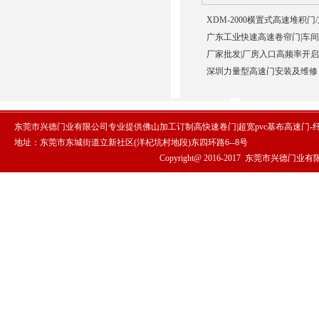
XDM-2000横置式高速堆积门
广东工业快速高速卷帘门|车间
厂家批发|厂房入口高频率开启
深圳力量型高速门安装及维修 
东莞市兴德门业有限公司专业提供佛山加工订制高快速卷门|超宽pvc基布高速门
地址：东莞市东城街道立新社区(洋杞坑村地段)东四环路6--8号
Copyright@ 2016-2017
东莞市兴德门业有