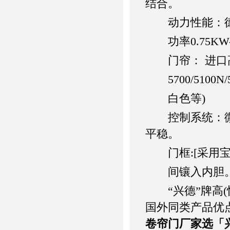
结合。
动力性能：德国
功率0.75KW
门帘： 进口高密
5700/5100
白色等)
控制系统：微电
平稳。
门框:[采用宝
间镶入内胆。也
“兴德”牌高(
国外同类产品优
卷帘门厂家
选「