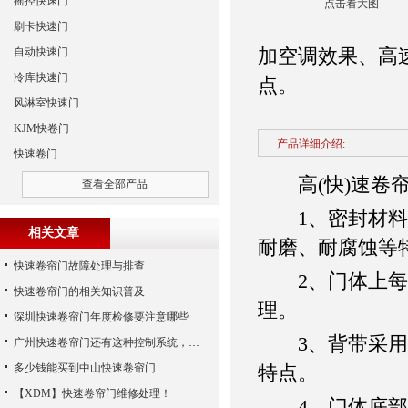
摇控快速门
点击看大图
刷卡快速门
加空调效果、高
自动快速门
冷库快速门
点。
风淋室快速门
KJM快卷门
产品详细介绍:
快速卷门
高(快)速卷帘
查看全部产品
1、密封材料采
相关文章
耐磨、耐腐蚀等
快速卷帘门故障处理与排查
2、门体上每个
快速卷帘门的相关知识普及
理。
深圳快速卷帘门年度检修要注意哪些
3、背带采用高
广州快速卷帘门还有这种控制系统，您知道吗？
多少钱能买到中山快速卷帘门
特点。
【XDM】快速卷帘门维修处理！
4、门体底部装