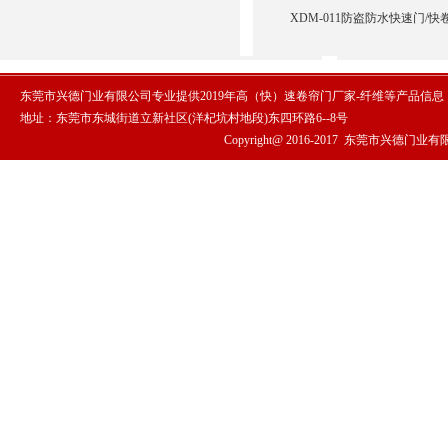
XDM-011防盗防水快速门/快
东莞市兴德门业有限公司专业提供2019年高（快）速卷帘门厂家-纤维等产品信
地址：东莞市东城街道立新社区(洋杞坑村地段)东四环路6--8号
Copyright@ 2016-2017
东莞市兴德门业有