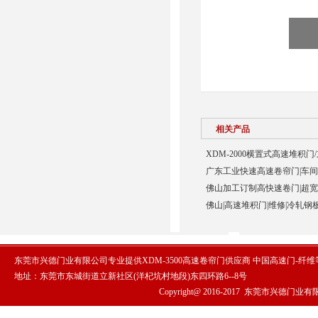
相关产品
XDM-2000横置式高速堆积门
广东工业快速高速卷帘门|车间
佛山加工订制高快速卷门|超宽p
佛山|高速堆积门|维修|冷轧钢
东莞市兴德门业有限公司专业提供XDM-3500高速卷帘门供应商 中国高速门-纤
地址：东莞市东城街道立新社区(洋杞坑村地段)东四环路6--8号
Copyright@ 2016-2017
东莞市兴德门业有