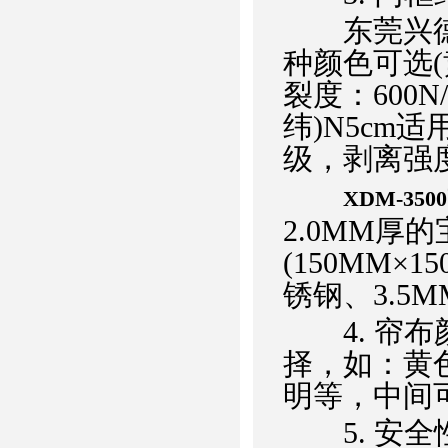
东莞兴德公
种颜色可选
裂度：600N/
纬)N5cm适
级，剥离强度
XDM-3
2.0MM厚
(150MM×
锈钢、3.
4. 帘布
择，如：黄
明等，中间
5. 安全