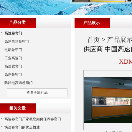
产品分类
产品展示
高速卷帘门
首页
>
产品展
高速自动卷帘门
供应商 中国高速
电动卷帘门
工业高速门
XD
高速软帘门
高速卷帘门
防静电高速卷帘门
查看全部产品
相关文章
高速卷帘门厂家教您如何保养卷帘门
快速卷帘门的优点概述