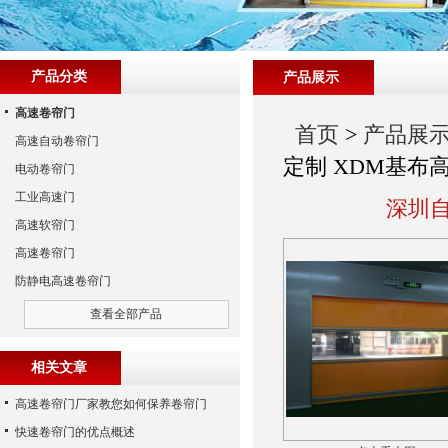
产品分类
产品展示
高速卷帘门
首页
>
产品展
高速自动卷帘门
定制 XDM基布
电动卷帘门
工业高速门
深圳自
高速软帘门
高速卷帘门
防静电高速卷帘门
查看全部产品
相关文章
高速卷帘门厂家教您如何保养卷帘门
快速卷帘门的优点概述