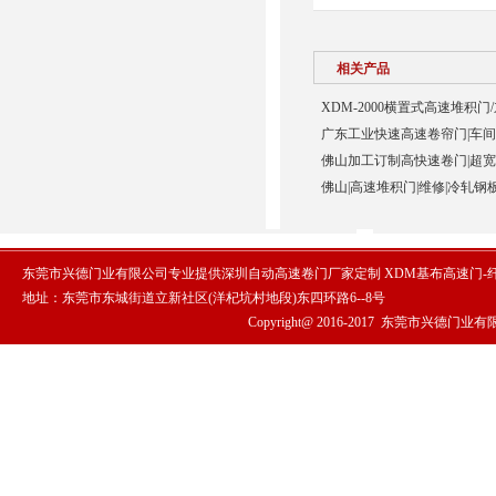
相关产品
XDM-2000横置式高速堆积门
广东工业快速高速卷帘门|车间
佛山加工订制高快速卷门|超宽p
佛山|高速堆积门|维修|冷轧钢
东莞市兴德门业有限公司专业提供深圳自动高速卷门厂家定制 XDM基布高速门-
地址：东莞市东城街道立新社区(洋杞坑村地段)东四环路6--8号
Copyright@ 2016-2017
东莞市兴德门业有