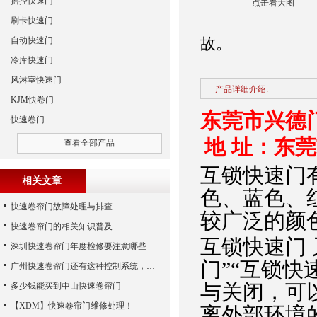
摇控快速门
点击看大图
刷卡快速门
故。
自动快速门
冷库快速门
风淋室快速门
产品详细介绍:
KJM快卷门
东莞市兴德
快速卷门
地 址：东
查看全部产品
互锁快速门
相关文章
色、蓝色、
快速卷帘门故障处理与排查
较广泛的颜
快速卷帘门的相关知识普及
互锁快速门 
深圳快速卷帘门年度检修要注意哪些
门”“互锁快
广州快速卷帘门还有这种控制系统，您知道吗？
与关闭，可
多少钱能买到中山快速卷帘门
【XDM】快速卷帘门维修处理！
离外部环境