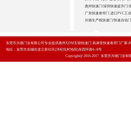
惠州快速门/深圳快速提升门/
广东快速卷帘门 进口PVC工业
兴德生产线快速门/快速自动门
东莞市兴德门业有限公司专业提供惠州XDM互锁快速门 风淋室快速卷帘门厂家-
地址：东莞市东城街道立新社区(洋杞坑村地段)东四环路6--8号
Copyright@ 2016-2017
东莞市兴德门业有