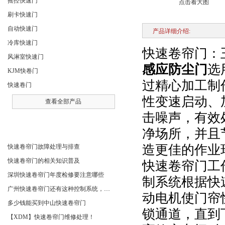
摇控快速门
点击看大图
刷卡快速门
自动快速门
产品详细介绍:
冷库快速门
快速卷帘门：
风淋室快速门
感应防尘门
选
KJM快卷门
过精心加工制
快速卷门
性变速启动、
查看全部产品
击噪声，有效
相关文章
净场所，并且
造更佳的作业
快速卷帘门故障处理与排查
快速卷帘门的相关知识普及
快速卷帘门工
深圳快速卷帘门年度检修要注意哪些
制系统根据快
广州快速卷帘门还有这种控制系统，您知道吗？
动电机使门帘
多少钱能买到中山快速卷帘门
锁通道，直到
【XDM】快速卷帘门维修处理！