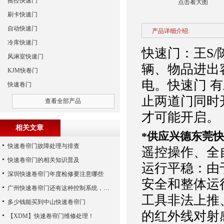
摇控快速门
点击看大图
刷卡快速门
自动快速门
产品详细介绍:
冷库快速门
快速门：王S
风淋室快速门
辆、物品进出
KJM快卷门
电。快速门 
快速卷门
止两道门同时
查看全部产品
才可能开启。
相关文章
*供应兴德东莞快
快速卷帘门故障处理与排查
遥控操作、全
快速卷帘门的相关知识普及
运行平稳：由
深圳快速卷帘门年度检修要注意哪些
安全和整体运
广州快速卷帘门还有这种控制系统，您知道吗？
工具非法上推
多少钱能买到中山快速卷帘门
的红外线对射
【XDM】快速卷帘门维修处理！