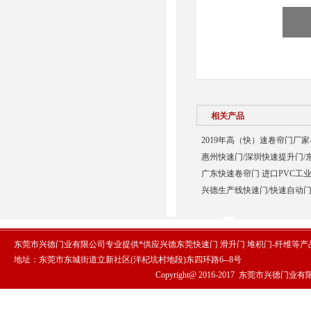
相关产品
2019年高（快）速卷帘门厂家
惠州快速门/深圳快速提升门/
广东快速卷帘门 进口PVC工业
兴德生产线快速门/快速自动门
东莞市兴德门业有限公司专业提供*供应兴德东莞快速门 滑升门 堆积门-纤维等
地址：东莞市东城街道立新社区(洋杞坑村地段)东四环路6--8号
Copyright@ 2016-2017
东莞市兴德门业有