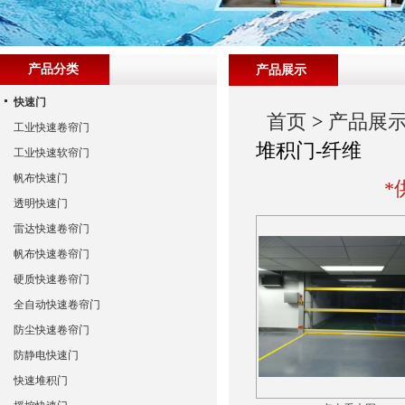
产品分类
产品展示
快速门
首页
>
产品展
工业快速卷帘门
堆积门-纤维
工业快速软帘门
帆布快速门
*
透明快速门
雷达快速卷帘门
帆布快速卷帘门
硬质快速卷帘门
全自动快速卷帘门
防尘快速卷帘门
防静电快速门
快速堆积门