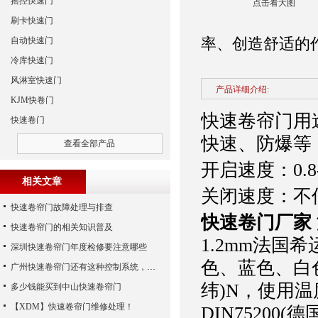
摇控快速门
点击看大图
刷卡快速门
率、创造舒适的
自动快速门
冷库快速门
风淋室快速门
产品详细介绍:
KJM快卷门
快速卷帘门用
快速卷门
快速、防爆等
查看全部产品
开启速度：0.8-1
相关文章
关闭速度：不低于
快速卷帘门故障处理与排查
快速卷门厂家
快速卷帘门的相关知识普及
1.2mm法国
深圳快速卷帘门年度检修要注意哪些
色、蓝色、白色
广州快速卷帘门还有这种控制系统，您知道吗？
纬)N，使用温
多少钱能买到中山快速卷帘门
【XDM】快速卷帘门维修处理！
DIN75200