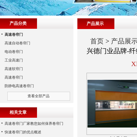
产品分类
产品展示
高速卷帘门
首页
>
产品展
高速自动卷帘门
兴德门业品牌-纤
电动卷帘门
工业高速门
X
高速软帘门
高速卷帘门
防静电高速卷帘门
查看全部产品
相关文章
高速卷帘门厂家教您如何保养卷帘门
快速卷帘门的优点概述