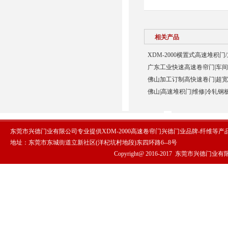
相关产品
XDM-2000横置式高速堆积门
广东工业快速高速卷帘门|车间
佛山加工订制高快速卷门|超宽p
佛山|高速堆积门|维修|冷轧钢
东莞市兴德门业有限公司专业提供XDM-2000高速卷帘门兴德门业品牌-纤维等
地址：东莞市东城街道立新社区(洋杞坑村地段)东四环路6--8号
Copyright@ 2016-2017
东莞市兴德门业有