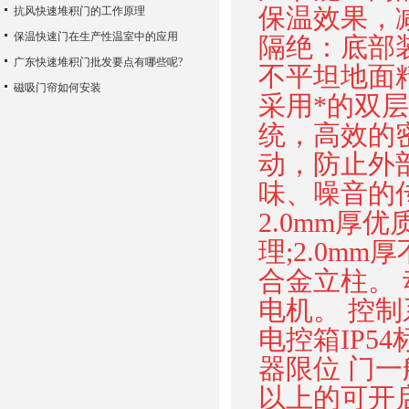
保温效果，
抗风快速堆积门的工作原理
保温快速门在生产性温室中的应用
隔绝：底部
广东快速堆积门批发要点有哪些呢?
不平坦地面
磁吸门帘如何安装
采用*的双
统，高效的
动，防止外
味、噪音的
2.0mm厚
理;2.0mm
合金立柱。 
电机。 控制
电控箱IP5
器限位 门
以上的可开