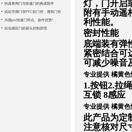
灯，门开启
快速卷闸门与快速门的构成部件
附有手动遥
供应空调门帘PVC软门帘、透明门帘
利性能。
兴德pvc快速门特点、操作优势!
自动感应门的探头控制原理
密封性能
底端装有弹
紧密结合可
可减少噪音
专业提供 橘黄色
1.按钮2.拉绳
互锁 8感应
专业提供 橘黄色
此产品为定
注意核对尺