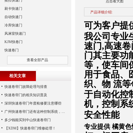
摇控快速门
点击看大图
刷卡快速门
产品详细介绍:
自动快速门
可为客户提
冷库快速门
风淋室快速门
我公司专业生
KJM快卷门
速门,高速卷
快速卷门
门其主要功
查看全部产品
等，使车间
用于食品、
相关文章
织、物 流
快速卷帘门故障处理与排查
于自动化控
快速卷帘门的相关知识普及
机，控制系
深圳快速卷帘门年度检修要注意哪些
广州快速卷帘门还有这种控制系统，您知道吗？
安全性能
多少钱能买到中山快速卷帘门
专业提供 橘黄色
【XDM】快速卷帘门维修处理！