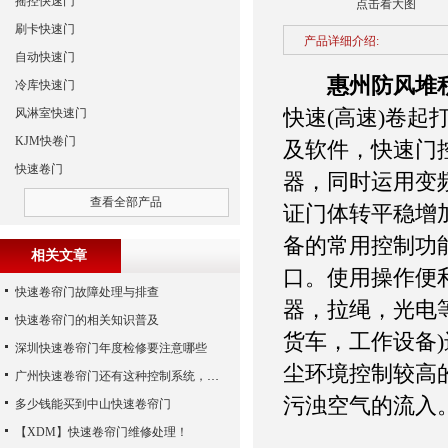
摇控快速门
点击看大图
刷卡快速门
产品详细介绍:
自动快速门
惠州防风堆
冷库快速门
快速(高速)卷起
风淋室快速门
KJM快卷门
及软件，快速门
快速卷门
器，同时运用变
查看全部产品
证门体转平稳增
备的常用控制功
相关文章
口。使用操作便
快速卷帘门故障处理与排查
器，拉绳，光电
快速卷帘门的相关知识普及
货车，工作设备
深圳快速卷帘门年度检修要注意哪些
尘环境控制较高
广州快速卷帘门还有这种控制系统，您知道吗？
污浊空气的流入
多少钱能买到中山快速卷帘门
【XDM】快速卷帘门维修处理！