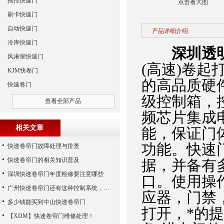
摇控快速门
点击看大图
刷卡快速门
自动快速门
产品详细介绍:
冷库快速门
深圳透
风淋室快速门
(高速)卷起
KJM快卷门
的高品质硬
快速卷门
级控制箱，
查看全部产品
频芯片集成
相关文章
能，保证门
功能。快速
快速卷帘门故障处理与排查
快速卷帘门的相关知识普及
据，并备有
深圳快速卷帘门年度检修要注意哪些
口。使用操
广州快速卷帘门还有这种控制系统，您知道吗？
应器，门禁
多少钱能买到中山快速卷帘门
打开，*的
【XDM】快速卷帘门维修处理！