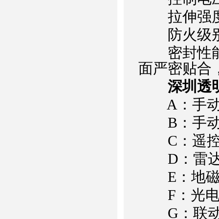
拉伸强度：57
防火级别：
密封性能：
面严密贴合
深圳透
A：手动
B：手动
C：遥控
D：雷达
E：地磁
F：光电
G：联动互