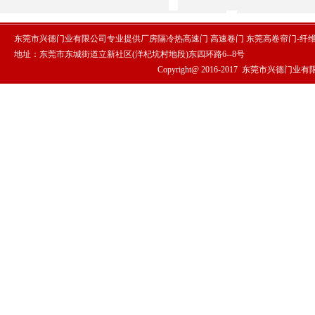
东莞市兴德门业有限公司专业提供厂房隔冷热高速门 高速卷门 东莞高卷帘门-纤
地址：东莞市东城街道立新社区(洋杞坑村地段)东四环路6--8号
Copyright@ 2016-2017
东莞市兴德门业有