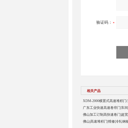
验证码：
相关产品
XDM-2000横置式高速堆积门
广东工业快速高速卷帘门|车间
佛山加工订制高快速卷门|超宽p
佛山|高速堆积门|维修|冷轧钢