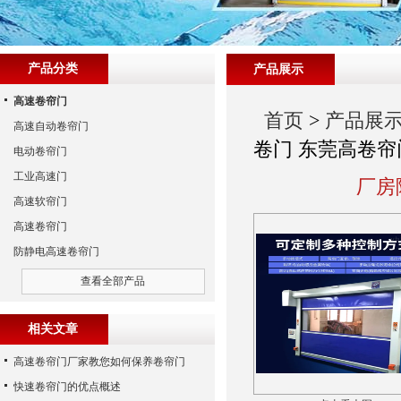
产品分类
产品展示
高速卷帘门
首页
>
产品展
高速自动卷帘门
卷门 东莞高卷帘
电动卷帘门
工业高速门
厂房
高速软帘门
高速卷帘门
防静电高速卷帘门
查看全部产品
相关文章
高速卷帘门厂家教您如何保养卷帘门
快速卷帘门的优点概述